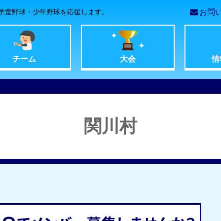
学童野球・少年野球を応援します。
お問
コ
ン
チーム
大会
情
テ
ン
関川村
ツ
へ
移
動