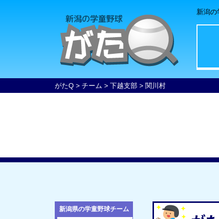
新潟の
がたQ
>
チーム
>
下越支部
>
関川村
新潟県の学童野球チーム