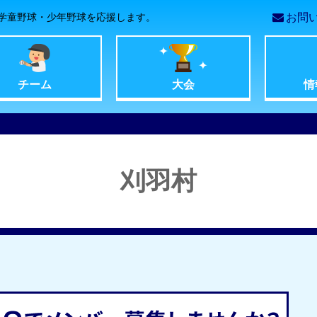
学童野球・少年野球を応援します。
お問
コ
ン
チーム
大会
情
テ
ン
刈羽村
ツ
へ
移
動