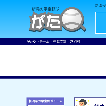
新潟の
がたQ
>
チーム
>
中越支部
>
刈羽村
新潟県の学童野球チーム